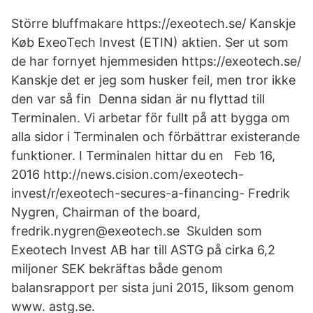
Större bluffmakare https://exeotech.se/ Kanskje
Køb ExeoTech Invest (ETIN) aktien. Ser ut som
de har fornyet hjemmesiden https://exeotech.se/
Kanskje det er jeg som husker feil, men tror ikke
den var så fin Denna sidan är nu flyttad till
Terminalen. Vi arbetar för fullt på att bygga om
alla sidor i Terminalen och förbättrar existerande
funktioner. I Terminalen hittar du en Feb 16,
2016 http://news.cision.com/exeotech-
invest/r/exeotech-secures-a-financing- Fredrik
Nygren, Chairman of the board,
fredrik.nygren@exeotech.se Skulden som
Exeotech Invest AB har till ASTG på cirka 6,2
miljoner SEK bekräftas både genom
balansrapport per sista juni 2015, liksom genom
www. astg.se.