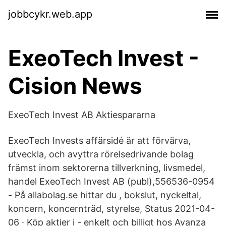
jobbcykr.web.app
ExeoTech Invest -
Cision News
ExeoTech Invest AB Aktiespararna
ExeoTech Invests affärsidé är att förvärva,
utveckla, och avyttra rörelsedrivande bolag
främst inom sektorerna tillverkning, livsmedel,
handel ExeoTech Invest AB (publ),556536-0954
- På allabolag.se hittar du , bokslut, nyckeltal,
koncern, koncernträd, styrelse, Status 2021-04-
06 · Köp aktier i - enkelt och billigt hos Avanza