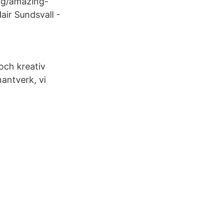
along/amazing-
ir Sundsvall -
och kreativ
hantverk, vi