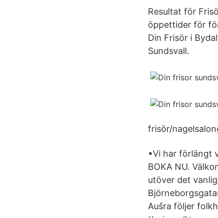
Resultat för Fris
öppettider för f
Din Frisör i B
Sundsvall.
frisör/nagelsalong
•Vi har förlängt 
BOKA NU. Välkomme
utöver det vanlig
Björneborgsgata
Aušra följer fol