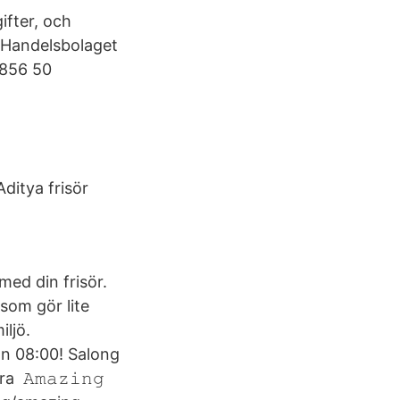
ifter, och
. Handelsbolaget
856 50
Aditya frisör
med din frisör.
 som gör lite
iljö.
n 08:00! Salong
𝙰𝚖𝚊𝚣𝚒𝚗𝚐