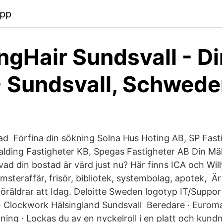
app
gHair Sundsvall - Di
 - Sundsvall, Schwed
ad Förfina din sökning Solna Hus Hoting AB, SP Fasti
alding Fastigheter KB, Spegas Fastigheter AB Din Mä
vad din bostad är värd just nu? Här finns ICA och Wil
msteraffär, frisör, bibliotek, systembolag, apotek, Ä
öräldrar att Idag. Deloitte Sweden logotyp IT/Supportt
 · Clockwork Hälsingland Sundsvall Beredare · Eurom
ning · Lockas du av en nyckelroll i en platt och kund