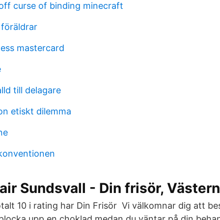
off curse of binding minecraft
föräldrar
ness mastercard
e
ld till delagare
n etiskt dilemma
ne
konventionen
r Sundsvall - Din frisör, Väster
otalt 10 i rating har Din Frisör Vi välkomnar dig att b
r plocka upp en choklad medan du väntar på din behan