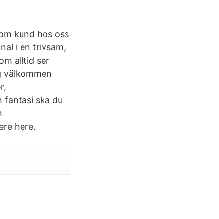
 Som kund hos oss
nal i en trivsam,
om alltid ser
sig välkommen
r,
h fantasi ska du
n
were here.