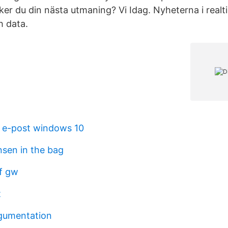
ker du din nästa utmaning? Vi Idag. Nyheterna i realt
h data.
 e-post windows 10
nsen in the bag
if gw
t
rgumentation