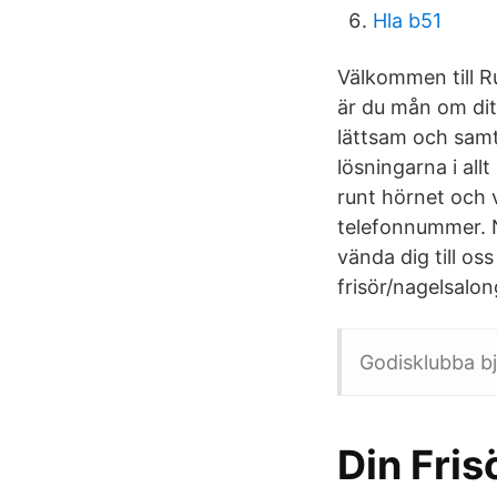
Hla b51
Välkommen till R
är du mån om ditt
lättsam och samti
lösningarna i all
runt hörnet och v
telefonnummer. Nä
vända dig till o
frisör/nagelsalon
Godisklubba bju
Din Fri