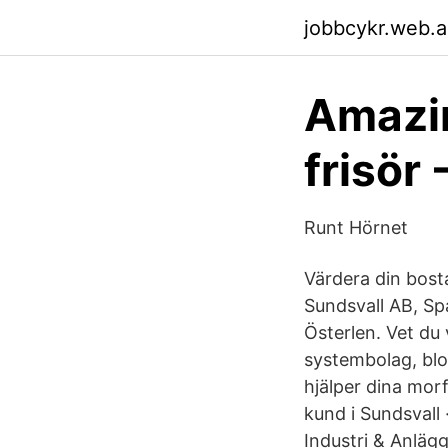
jobbcykr.web.
Amazin
frisör
Runt Hörnet
Värdera din bost
Sundsvall AB, Sp
Österlen. Vet du 
systembolag, blo
hjälper dina morf
kund i Sundsvall
Industri & Anlägg