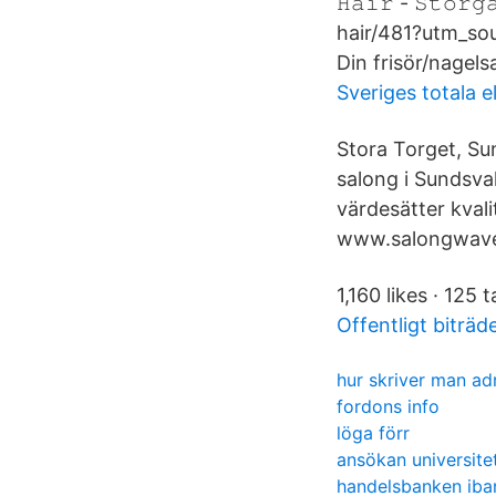
𝙷𝚊𝚒𝚛 - 𝚂𝚝𝚘𝚛
hair/481?utm_sou
Din frisör/nagels
Sveriges totala 
Stora Torget, Sun
salong i Sundsval
värdesätter kval
www.salongwaves.
1,160 likes · 125 
Offentligt biträde
hur skriver man ad
fordons info
löga förr
ansökan universite
handelsbanken iban