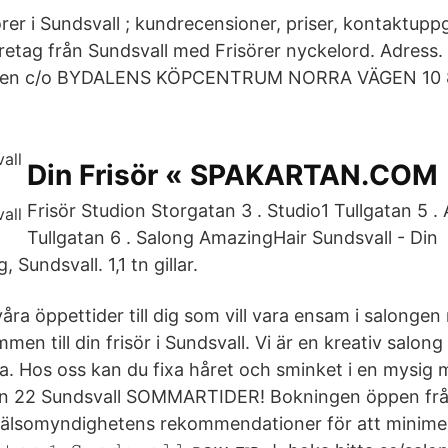
örer i Sundsvall ; kundrecensioner, priser, kontaktuppg
öretag från Sundsvall med Frisörer nyckelord. Adress
ydalen c/o BYDALENS KÖPCENTRUM NORRA VÄGEN 10 
Din Frisör « SPAKARTAN.COM
Frisör Studion Storgatan 3 . Studio1 Tullgatan 5 . 
Tullgatan 6 . Salong AmazingHair Sundsvall - Din
, Sundsvall. 1,1 tn gillar.
våra öppettider till dig som vill vara ensam i salongen 
n till din frisör i Sundsvall. Vi är en kreativ salong
a. Hos oss kan du fixa håret och sminket i en mysig m
n 22 Sundsvall SOMMARTIDER! Bokningen öppen frå
khälsomyndighetens rekommendationer för att minimera 