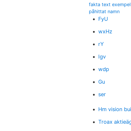
fakta text exempel
påhittat namn
FyU
wxHz
rY
Igv
wdp
Gu
ser
Hm vision bui
Troax aktieä