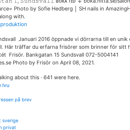
𝚐𝚊𝚝𝚊𝚗 𝟷, 𝚂𝚞𝚗𝚍𝚜𝚟𝚊𝚕𝚕 ʙᴏᴋᴀ ᴛɪᴅ ↓ boka.hitta.se/s
rce= Photo by Sofie Hedberg │ SH nails in AmazingHa
along with.
elproduktion
dsvall Januari 2016 öppnade vi dörrarna till en unik 
l. Här träffar du erfarna frisörer som brinner för sitt 
itét Frisör. Bankgatan 15 Sundsvall 072-5004141
se Photo by Frisör on April 08, 2021.
talking about this · 641 were here.
 lvu
ressen på brev
t sverige
 privat