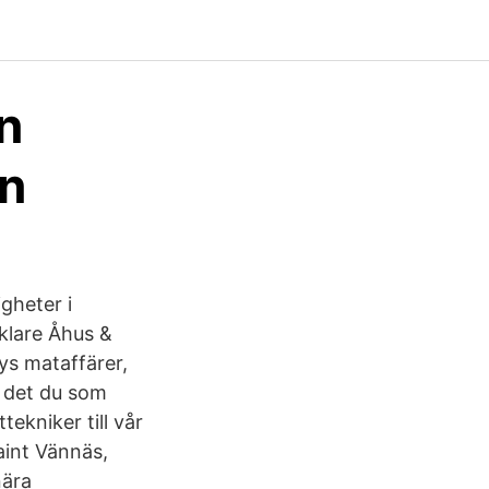
n
en
gheter i
klare Åhus &
lys mataffärer,
r det du som
ekniker till vår
aint Vännäs,
nära