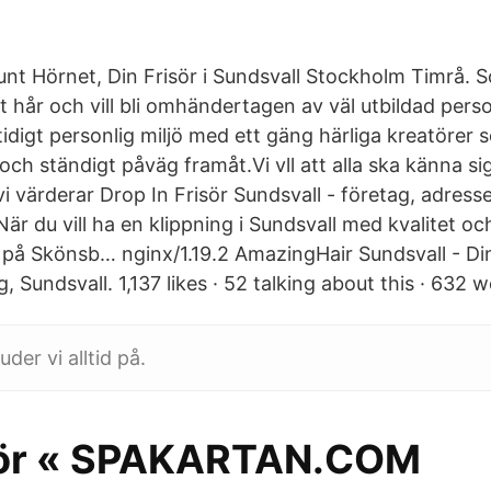
unt Hörnet, Din Frisör i Sundsvall Stockholm Timrå.
 hår och vill bli omhändertagen av väl utbildad perso
digt personlig miljö med ett gäng härliga kreatörer s
t och ständigt påväg framåt.Vi vll att alla ska känna 
i värderar Drop In Frisör Sundsvall - företag, adresse
r du vill ha en klippning i Sundsvall med kvalitet oc
ss på Skönsb… nginx/1.19.2 AmazingHair Sundsvall - Di
g, Sundsvall. 1,137 likes · 52 talking about this · 632 
der vi alltid på.
sör « SPAKARTAN.COM