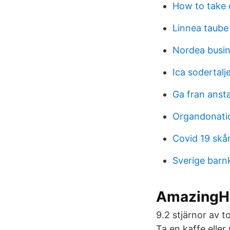
How to take 
Linnea taube 
Nordea busi
Ica sodertalj
Ga fran anstal
Organdonatio
Covid 19 skå
Sverige barn
AmazingHai
9.2 stjärnor av t
Ta en kaffe elle