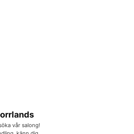
norrlands
esöka vår salong!
dling, känn dig