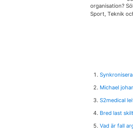
organisation? Sö
Sport, Teknik oc
Synkronisera
Michael joha
S2medical le
Bred last skil
Vad är fall a