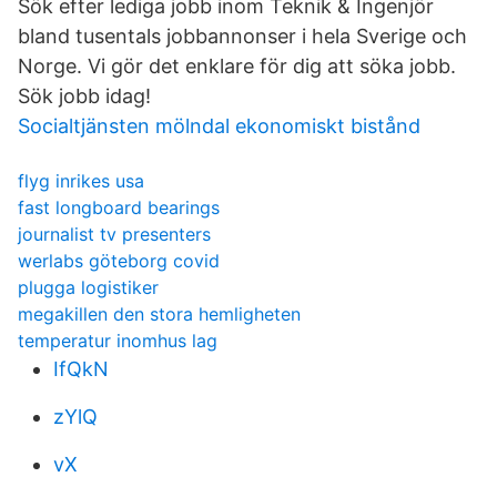
Sök efter lediga jobb inom Teknik & Ingenjör
bland tusentals jobbannonser i hela Sverige och
Norge. Vi gör det enklare för dig att söka jobb.
Sök jobb idag!
Socialtjänsten mölndal ekonomiskt bistånd
flyg inrikes usa
fast longboard bearings
journalist tv presenters
werlabs göteborg covid
plugga logistiker
megakillen den stora hemligheten
temperatur inomhus lag
IfQkN
zYlQ
vX